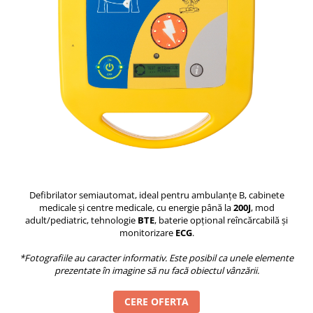
Medicină internă
Medicină legală
Nefrologie
Neurologie
Neurochirurgie
Neuropsihiatrie infantilă
Obstetrică-Ginecologie
Oftalmologie
Oncologie
O.R.L
Defibrilator semiautomat, ideal pentru ambulanțe B, cabinete
Ortopedie și traumatologie
medicale și centre medicale, cu energie până la
200J
, mod
Pneumofiziologie
adult/pediatric, tehnologie
BTE
, baterie opțional reîncărcabilă și
monitorizare
ECG
.
Psihiatrie
Psihiatrie pediatrică
*Fotografiile au caracter informativ. Este posibil ca unele elemente
Pediatrie
prezentate în imagine să nu facă obiectul vânzării.
Radiologie
CERE OFERTA
Reumatologie