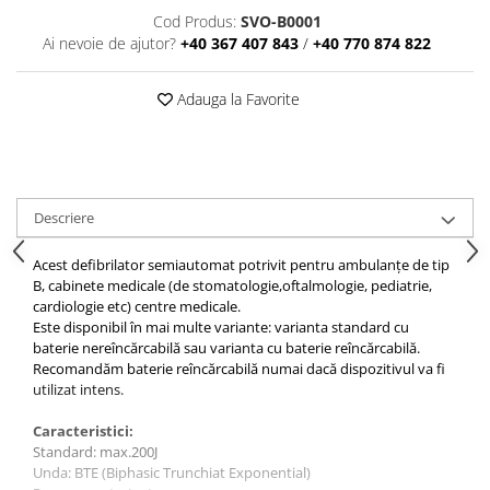
Stomatologie
Cod Produs:
SVO-B0001
Ai nevoie de ajutor?
+40 367 407 843
/
+40 770 874 822
Ortopedie pediatrică
Urologie
Adauga la Favorite
Recuperare
Sala de kinetoterapie
Medicină sportivă
Medicina muncii
Medicină de laborator
Descriere
Imunologie
Acest defibrilator semiautomat potrivit pentru ambulanțe de tip
B, cabinete medicale (de stomatologie,oftalmologie, pediatrie,
cardiologie etc) centre medicale.
Este disponibil în mai multe variante: varianta standard cu
baterie nereîncărcabilă sau varianta cu baterie reîncărcabilă.
Recomandăm baterie reîncărcabilă numai dacă dispozitivul va fi
utilizat intens.
Caracteristici:
Standard: max.200J
Unda: BTE (Biphasic Trunchiat Exponential)