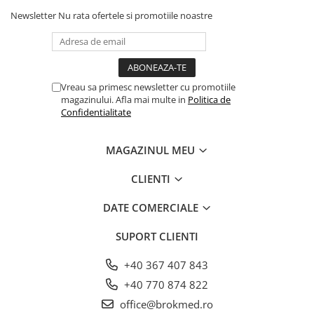
Card SD
Newsletter
Nu rata ofertele si promotiile noastre
Imprimantă externă
Baterie reîncărcabilă
Stație de încărcare
Vreau sa primesc newsletter cu promotiile
magazinului. Afla mai multe in
Politica de
Confidentialitate
MAGAZINUL MEU
CLIENTI
DATE COMERCIALE
SUPORT CLIENTI
+40 367 407 843
+40 770 874 822
office@brokmed.ro