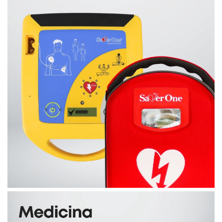
Tărgi salvare tip coș
Teste oftalmologie
Injectomate și infuzomate
Injectomate
Infuzomate
Vizioteste