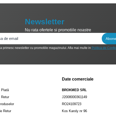
Newsletter
Nu rata ofertele si promotiile noastre
a primesc newsletter cu promotiile magazinului. Afla mai multe in
Politica de Confid
Date comerciale
 Plată
BROKMED SRL
e Retur
J2008000361149
roduselor
RO24109723
de Retur
Kos Karoly nr 96