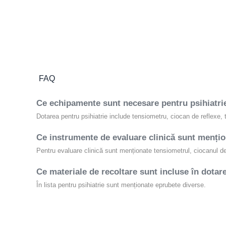
Defibrilatoare AED
Medicină internă
Defibrilatoare cu monitor
Medicină legală
Dispozitive de prim ajutor
Nefrologie
Dispozitive imobilizare
Neurologie
Dispozitive optică
Neurochirurgie
Dispozitive antropometrice
Neuropsihiatrie infantilă
FAQ
Ecografe
Obstetrică-Ginecologie
Electrocardiografe
Ce echipamente sunt necesare pentru psihiatri
Oftalmologie
Genti si truse de prim ajutor
Dotarea pentru psihiatrie include tensiometru, ciocan de reflexe,
Oncologie
Glucometre
O.R.L
Ce instrumente de evaluare clinică sunt mențio
Accesorii glucometre
Ortopedie și traumatologie
Pentru evaluare clinică sunt menționate tensiometrul, ciocanul de
Glucometre
Pneumofiziologie
Incălzitoare de perfuzii
Psihiatrie
Ce materiale de recoltare sunt incluse în dotar
Lămpi medicale
Psihiatrie pediatrică
În lista pentru psihiatrie sunt menționate eprubete diverse.
Lămpi chirurgicale
Pediatrie
Radiologie
Lămpi examinare
Reumatologie