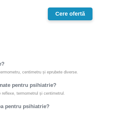
Cere ofertă
e?
 termometru, centimetru și eprubete diverse.
nate pentru psihiatrie?
 reflexe, termometrul și centimetrul.
ea pentru psihiatrie?