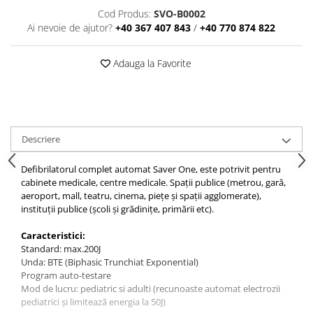
Stomatologie
Cod Produs:
SVO-B0002
Ai nevoie de ajutor?
+40 367 407 843
/
+40 770 874 822
Ortopedie pediatrică
Urologie
Adauga la Favorite
Recuperare
Sala de kinetoterapie
Medicină sportivă
Medicina muncii
Medicină de laborator
Descriere
Imunologie
Defibrilatorul complet automat Saver One, este potrivit pentru
cabinete medicale, centre medicale. Spații publice (metrou, gară,
aeroport, mall, teatru, cinema, piețe și spații agglomerate),
instituții publice (școli și grădinițe, primării etc).
Caracteristici:
Standard: max.200J
Unda: BTE (Biphasic Trunchiat Exponential)
Program auto-testare
Mod de lucru: pediatric si adulti (recunoaste automat electrozii
pediatrici și limitează energia la 50J)