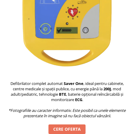
Medicină internă
Medicină legală
Nefrologie
Neurologie
Neurochirurgie
Neuropsihiatrie infantilă
Obstetrică-Ginecologie
Oftalmologie
Oncologie
O.R.L
Defibrilator complet automat
Saver One
, ideal pentru cabinete,
Ortopedie și traumatologie
centre medicale și spații publice, cu energie până la
200J
, mod
Pneumofiziologie
adult/pediatric, tehnologie
BTE
, baterie opțional reîncărcabilă și
monitorizare
ECG
.
Psihiatrie
Psihiatrie pediatrică
*Fotografiile au caracter informativ. Este posibil ca unele elemente
Pediatrie
prezentate în imagine să nu facă obiectul vânzării.
Radiologie
CERE OFERTA
Reumatologie