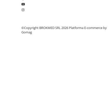
Tărgi tip scaun
Tărgi salvare tip coș
Teste oftalmologie
Tensiometre
©Copyright BROKMED SRL 2026
Platforma E-commerce by
Tensiometre manuale
Gomag
Tensiometre digitale
Injectomate și infuzomate
Injectomate
Infuzomate
Vizioteste