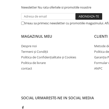
Stomatologie
Monitoare fetale
Newsletter
Nu rata ofertele si promotiile noastre
Ortopedie pediatrică
Monitoare multiparametrice
Urologie
Medicina muncii
Recuperare
Vreau sa primesc newsletter cu promotiile magazinului. Af
Vizioteste
Sala de kinetoterapie
Spirometre
Medicină sportivă
MAGAZINUL MEU
CLIENTI
Audiometre
Medicina muncii
Despre noi
Metode de
Medicină de laborator
Electrocardiografe
Termeni și Condiții
Politica d
Imunologie
Otoscoape
Politica de Confidențialitate și Cookies
Garanția 
Proiectoare de teste
Politica de livrare
Formular 
contact
ANPC
Spirometre
Sterilizatoare cu aer cald
Tărgi medicale
Tărgi ambulanță
Tărgi pliabile
SOCIAL
URMARESTE-NE IN SOCIAL MEDIA
Tărgi tip lopată și rigide