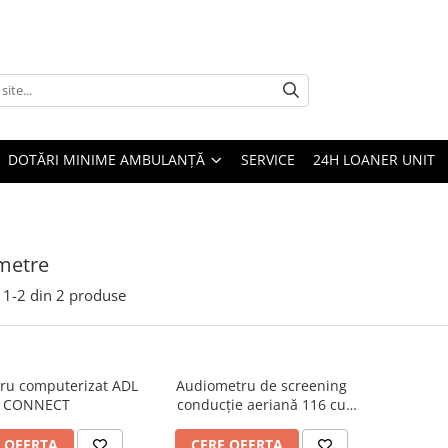
DOTĂRI MINIME AMBULANȚĂ
SERVICE
24H LOANER UNIT
metre
1-
2
din
2
produse
ru computerizat ADL
Audiometru de screening
CONNECT
conducție aeriană 116 cu
baterie inclusă
 OFERTA
CERE OFERTA