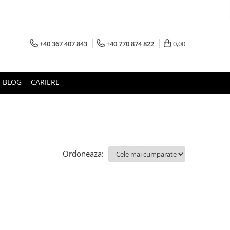
+40 367 407 843
+40 770 874 822
0,00
BLOG
CARIERE
Ordoneaza: