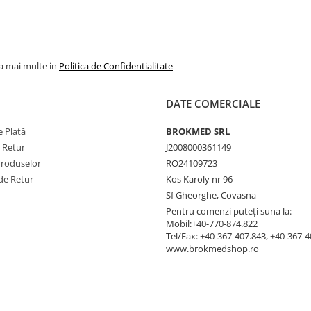
la mai multe in
Politica de Confidentialitate
DATE COMERCIALE
 Plată
BROKMED SRL
e Retur
J2008000361149
Produselor
RO24109723
de Retur
Kos Karoly nr 96
Sf Gheorghe, Covasna
Pentru comenzi puteți suna la:
Mobil:+40-770-874.822
Tel/Fax: +40-367-407.843, +40-367-
www.brokmedshop.ro