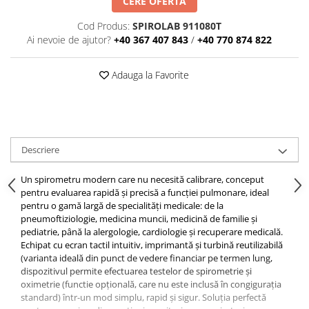
CERE OFERTA
Stomatologie
Monitoare fetale
Cod Produs:
SPIROLAB 911080T
Ortopedie pediatrică
Monitoare multiparametrice
Ai nevoie de ajutor?
+40 367 407 843
/
+40 770 874 822
Urologie
Medicina muncii
Recuperare
Vizioteste
Adauga la Favorite
Sala de kinetoterapie
Spirometre
Medicină sportivă
Audiometre
Medicina muncii
Medicină de laborator
Electrocardiografe
Descriere
Imunologie
Otoscoape
Proiectoare de teste
Un spirometru modern care nu necesită calibrare, conceput
pentru evaluarea rapidă și precisă a funcției pulmonare, ideal
Spirometre
pentru o gamă largă de specialități medicale: de la
Sterilizatoare cu aer cald
pneumoftiziologie, medicina muncii, medicină de familie și
Tărgi medicale
pediatrie, până la alergologie, cardiologie și recuperare medicală.
Echipat cu ecran tactil intuitiv, imprimantă și turbină reutilizabilă
Tărgi ambulanță
(varianta ideală din punct de vedere financiar pe termen lung,
Tărgi pliabile
dispozitivul permite efectuarea testelor de spirometrie și
oximetrie (functie opțională, care nu este inclusă în congigurația
Tărgi tip lopată și rigide
standard) într-un mod simplu, rapid și sigur. Soluția perfectă